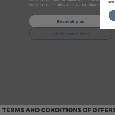
notr
consectetur, hendrerit est ut, faucibus elit.
En savoir plus
Voir les avis clients
TERMS AND CONDITIONS OF OFFER