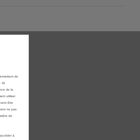
permettent de
 Ils
ance de la
nt utiliser
vent être
vent ne pas
atière de
 accéder à