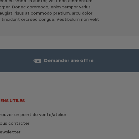
fend euismod. In auctor, velit non elementum
 ullamcorper. Donec commodo, enim tempor varius
se feugiat, risus at commodo pretium, arcu dolor
r tincidunt orci sed congue. Vestibulum non velit
Demander une offre
IENS UTILES
rouver un point de vente/atelier
ous contacter
ewsletter