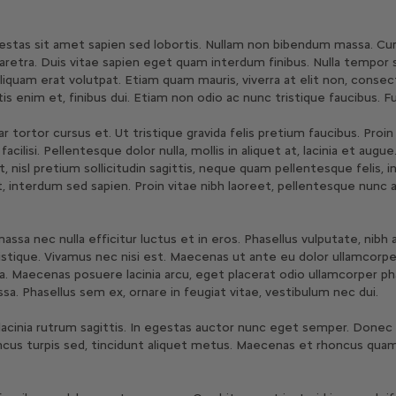
stas sit amet sapien sed lobortis. Nullam non bibendum massa. Curab
retra. Duis vitae sapien eget quam interdum finibus. Nulla tempor so
 Aliquam erat volutpat. Etiam quam mauris, viverra at elit non, conse
tis enim et, finibus dui. Etiam non odio ac nunc tristique faucibus. F
ar tortor cursus et. Ut tristique gravida felis pretium faucibus. Proin
acilisi. Pellentesque dolor nulla, mollis in aliquet at, lacinia et au
at, nisl pretium sollicitudin sagittis, neque quam pellentesque felis, 
, interdum sed sapien. Proin vitae nibh laoreet, pellentesque nunc ac
assa nec nulla efficitur luctus et in eros. Phasellus vulputate, nibh a
istique. Vivamus nec nisi est. Maecenas ut ante eu dolor ullamcorper 
ta. Maecenas posuere lacinia arcu, eget placerat odio ullamcorper p
Phasellus sem ex, ornare in feugiat vitae, vestibulum nec dui.
 lacinia rutrum sagittis. In egestas auctor nunc eget semper. Donec 
honcus turpis sed, tincidunt aliquet metus. Maecenas et rhoncus qu