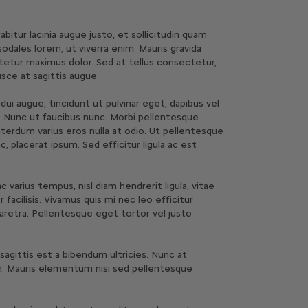
itur lacinia augue justo, et sollicitudin quam
dales lorem, ut viverra enim. Mauris gravida
ctetur maximus dolor. Sed at tellus consectetur,
usce at sagittis augue.
 dui augue, tincidunt ut pulvinar eget, dapibus vel
gue. Nunc ut faucibus nunc. Morbi pellentesque
interdum varius eros nulla at odio. Ut pellentesque
, placerat ipsum. Sed efficitur ligula ac est
c varius tempus, nisl diam hendrerit ligula, vitae
facilisis. Vivamus quis mi nec leo efficitur
haretra. Pellentesque eget tortor vel justo
sagittis est a bibendum ultricies. Nunc at
am. Mauris elementum nisi sed pellentesque