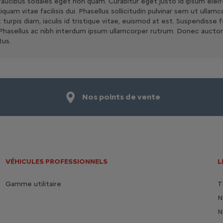
 faucibus sodales eget non quam. Curabitur eget justo id ipsum elei
s. Aliquam vitae facilisis dui. Phasellus sollicitudin pulvinar sem ut
s. Ut turpis diam, iaculis id tristique vitae, euismod at est. Suspendis
lis. Phasellus ac nibh interdum ipsum ullamcorper rutrum. Donec aucto
tus.
Nos points de vente
VÉHICULES PROFESSIONNELS
L
Gamme utilitaire
T
N
N