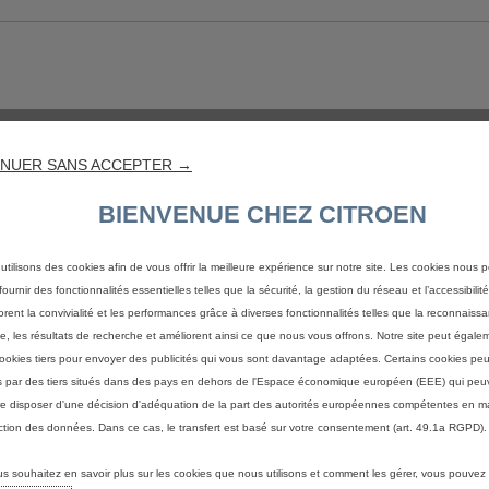
NUER SANS ACCEPTER →
BIENVENUE CHEZ CITROEN
utilisons des cookies afin de vous offrir la meilleure expérience sur notre site. Les cookies nous 
ournir des fonctionnalités essentielles telles que la sécurité, la gestion du réseau et l’accessibilité.
orent la convivialité et les performances grâce à diverses fonctionnalités telles que la reconnaiss
e, les résultats de recherche et améliorent ainsi ce que nous vous offrons. Notre site peut égaleme
ookies tiers pour envoyer des publicités qui vous sont davantage adaptées. Certains cookies peu
és par des tiers situés dans des pays en dehors de l'Espace économique européen (EEE) qui peu
e disposer d'une décision d'adéquation de la part des autorités européennes compétentes en m
ction des données. Dans ce cas, le transfert est basé sur votre consentement (art. 49.1a RGPD).
us souhaitez en savoir plus sur les cookies que nous utilisons et comment les gérer, vous pouvez