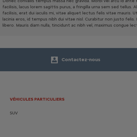
Donec convallis tempus massa nec gravida. Morbi vel arcu id ante
facilisis, lacus lorem sagittis purus, a fringilla urna sem sed tellu
facilisis, erat dui iaculis mi, vitae aliquet lectus felis vitae mauri
lacinia eros, id tempus nibh dui vitae nisl. Curabitur non justo fe
libero. Mauris diam nulla, tincidunt ac nibh vel, maximus congue lec
Contactez-nous
VÉHICULES PARTICULIERS
SUV