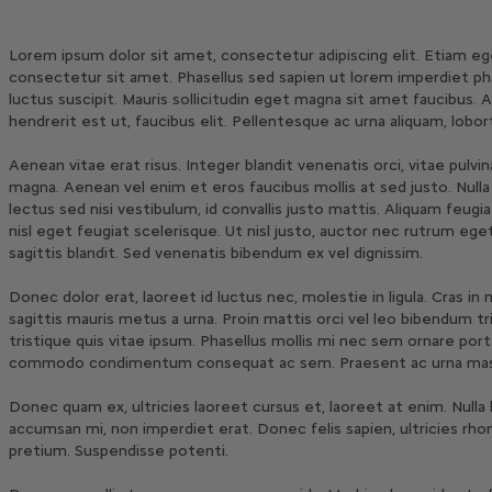
Lorem ipsum dolor sit amet, consectetur adipiscing elit. Etiam ege
consectetur sit amet. Phasellus sed sapien ut lorem imperdiet pha
luctus suscipit. Mauris sollicitudin eget magna sit amet faucibus.
hendrerit est ut, faucibus elit. Pellentesque ac urna aliquam, lobor
Aenean vitae erat risus. Integer blandit venenatis orci, vitae pulvin
magna. Aenean vel enim et eros faucibus mollis at sed justo. Nulla f
lectus sed nisi vestibulum, id convallis justo mattis. Aliquam feugi
nisl eget feugiat scelerisque. Ut nisl justo, auctor nec rutrum eget
sagittis blandit. Sed venenatis bibendum ex vel dignissim.
Donec dolor erat, laoreet id luctus nec, molestie in ligula. Cras in m
sagittis mauris metus a urna. Proin mattis orci vel leo bibendum tr
tristique quis vitae ipsum. Phasellus mollis mi nec sem ornare por
commodo condimentum consequat ac sem. Praesent ac urna massa. 
Donec quam ex, ultricies laoreet cursus et, laoreet at enim. Nulla
accumsan mi, non imperdiet erat. Donec felis sapien, ultricies r
pretium. Suspendisse potenti.