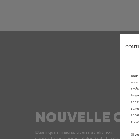
CONTI
Nous 
vous f
améli
langu
des c
trait
NOUVELLE C3
encor
prote
Etiam quam mauris, viverra at elit non,
Si vo
consectetur maximus dolor. Sed at tellus